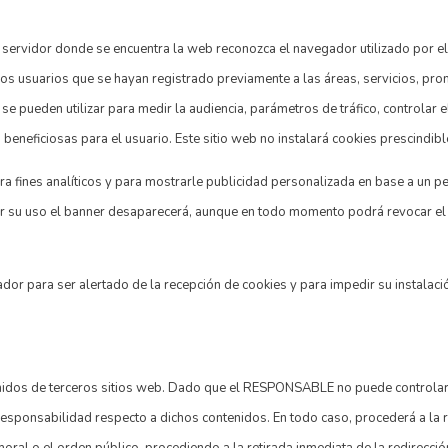
 servidor donde se encuentra la web reconozca el navegador utilizado por el 
 los usuarios que se hayan registrado previamente a las áreas, servicios, 
n se pueden utilizar para medir la audiencia, parámetros de tráfico, controlar
beneficiosas para el usuario. Este sitio web no instalará cookies prescindibl
ara fines analíticos y para mostrarle publicidad personalizada en base a un p
ptar su uso el banner desaparecerá, aunque en todo momento podrá revocar e
ador para ser alertado de la recepción de cookies y para impedir su instalaci
ntenidos de terceros sitios web. Dado que el RESPONSABLE no puede controlar
responsabilidad respecto a dichos contenidos. En todo caso, procederá a la 
a moral o el orden público, procediendo a la retirada inmediata de la redirecc