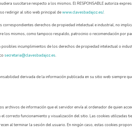
pudiera suscitarse respecto a los mismos. El RESPONSABLE autoriza expresa
so redirigir al sitio web principal de
www.clavesbadajoz.es/
.
 correspondientes derechos de propiedad intelectual e industrial, no implica
bre los mismos, como tampoco respaldo, patrocinio o recomendación por pa
a posibles incumplimientos de los derechos de propiedad intelectual o indust
ico
secretaria@clavesbadajoz.es
.
sabilidad derivada de la información publicada en su sitio web siempre qu
ños archivos de información que el servidor envía al ordenador de quien acce
 correcto funcionamiento y visualización del sitio. Las cookies utilizadas tie
recen al terminar la sesión del usuario. En ningún caso, estas cookies propo