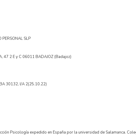
LO PERSONAL SLP
A, 47 2 E y C 06011 BADAJOZ (Badajoz)
 BA 30132, I/A 2(25.10.22)
 Sección Psicología expedido en España por la universidad de Salamanca. Co