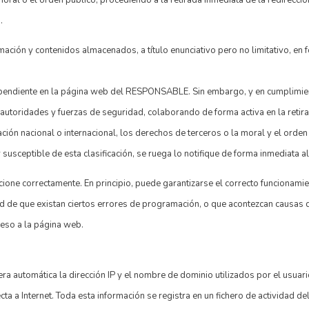
.
ión y contenidos almacenados, a título enunciativo pero no limitativo, en 
ependiente en la página web del RESPONSABLE. Sin embargo, y en cumplimient
 autoridades y fuerzas de seguridad, colaborando de forma activa en la retir
ación nacional o internacional, los derechos de terceros o la moral y el orde
 susceptible de esta clasificación, se ruega lo notifique de forma inmediata a
ione correctamente. En principio, puede garantizarse el correcto funcionamien
de que existan ciertos errores de programación, o que acontezcan causas de
ceso a la página web.
ra automática la dirección IP y el nombre de dominio utilizados por el usuar
 a Internet. Toda esta información se registra en un fichero de actividad de