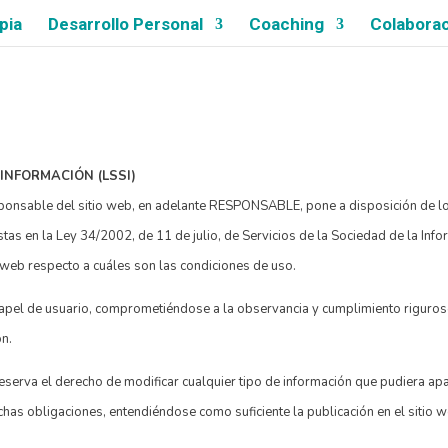
pia
Desarrollo Personal
Coaching
Colabora
 INFORMACIÓN (LSSI)
le del sitio web, en adelante RESPONSABLE, pone a disposición de los 
as en la Ley 34/2002, de 11 de julio, de Servicios de la Sociedad de la Inf
o web respecto a cuáles son las condiciones de uso.
apel de usuario, comprometiéndose a la observancia y cumplimiento riguroso
ón.
l derecho de modificar cualquier tipo de información que pudiera aparece
 dichas obligaciones, entendiéndose como suficiente la publicación en e